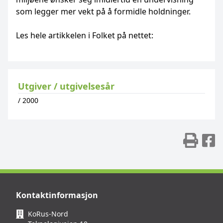
som legger mer vekt på å formidle holdninger.
Les hele artikkelen i Folket på nettet:
Utgiver / utgivelsesår
/
2000
Skr
D
Kontaktinformasjon
KoRus-Nord