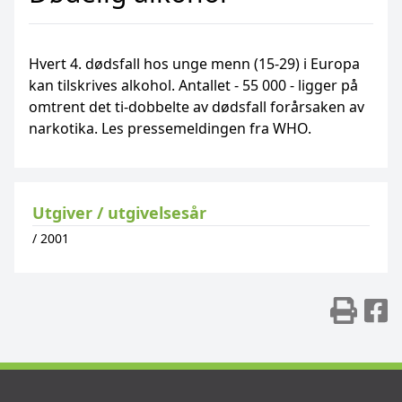
Hvert 4. dødsfall hos unge menn (15-29) i Europa
kan tilskrives alkohol. Antallet - 55 000 - ligger på
omtrent det ti-dobbelte av dødsfall forårsaken av
narkotika. Les pressemeldingen fra WHO.
Utgiver / utgivelsesår
/
2001
Skr
D