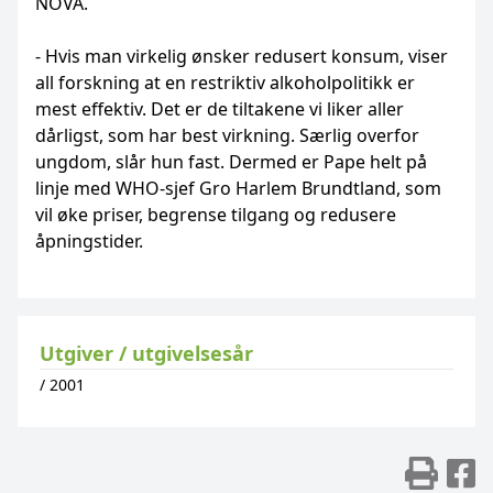
NOVA.
- Hvis man virkelig ønsker redusert konsum, viser
all forskning at en restriktiv alkoholpolitikk er
mest effektiv. Det er de tiltakene vi liker aller
dårligst, som har best virkning. Særlig overfor
ungdom, slår hun fast. Dermed er Pape helt på
linje med WHO-sjef Gro Harlem Brundtland, som
vil øke priser, begrense tilgang og redusere
åpningstider.
Utgiver / utgivelsesår
/
2001
Skr
D