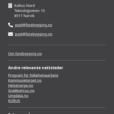
KoRus-Nord
Teknologiveien 10
8517 Narvik
post@forebygging.no
post@forebygging.no
Om forebygging.no
Andre relevante nettsteder
Program for folkehelsearbeid
Kommunetorget.no
Helsenorge.no
Snakkomrus.no
Ungdata.no
KORUS