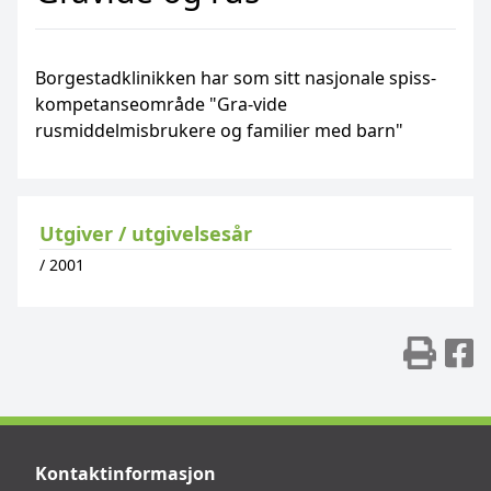
Borgestadklinikken har som sitt nasjonale spiss-
kompetanseområde "Gra-vide
rusmiddelmisbrukere og familier med barn"
Utgiver / utgivelsesår
/
2001
Skr
D
Kontaktinformasjon