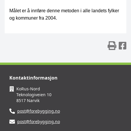
Målet er å innføre denne metoden i alle landets fylker
og kommuner fra 2004.
Skr
D
Kontaktinformasjon
KoRus-Nord
Teknologiveien 10
8517 Narvik
post@forebygging.no
post@forebygging.no