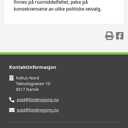
finnes på rusmiddelfeltet, peke på
konsekvensene av ulike politiske veivalg.
Skr
D
Kontaktinformasjon
KoRus-Nord
Teknologiveien 10
8517 Narvik
post@forebygging.no
post@forebygging.no