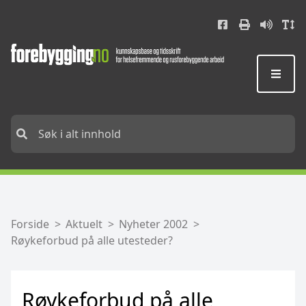
Tiltak i Program for folkehelsearbeid i kommunene
Kartleggingsverktøy for kommunalt og fylkeskommunalt arbeid med sosial ulikhet i helse
Område for planlegging av folkehelse- og rusarbeid i kommunene
Forside
Aktuelt
Nyheter 2002
Røykeforbud på alle utesteder?
Røykeforbud på alle