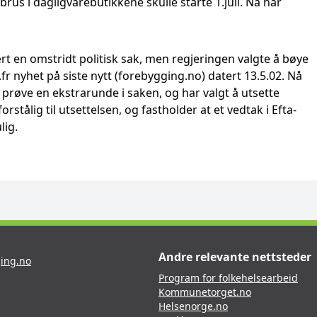
brus i dagligvarebutikkene skulle starte 1.juli. Nå har
rt en omstridt politisk sak, men regjeringen valgte å bøye
.fr nyhet på siste nytt (forebygging.no) datert 13.5.02. Nå
il prøve en ekstrarunde i saken, og har valgt å utsette
rstålig til utsettelsen, og fastholder at et vedtak i Efta-
lig.
Andre relevante nettsteder
ing.no
Program for folkehelsearbeid
Kommunetorget.no
Helsenorge.no