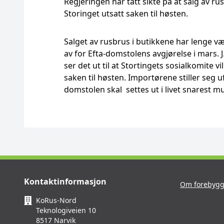
Regjeringen har tatt sikte på at salg av rus
Storinget utsatt saken til høsten.
Salget av rusbrus i butikkene har lenge væ
av for Efta-domstolens avgjørelse i mars. J
ser det ut til at Stortingets sosialkomite v
saken til høsten. Importørene stiller seg ufo
domstolen skal settes ut i livet snarest mu
Kontaktinformasjon
Om forebygg
KoRus-Nord
Teknologiveien 10
8517 Narvik