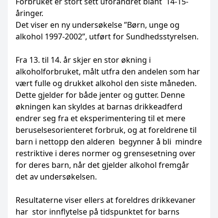
Forbruket er stort sett uforandret blant 14-15-
åringer.
Det viser en ny undersøkelse ”Børn, unge og
alkohol 1997-2002”, utført for Sundhedsstyrelsen.
Fra 13. til 14. år skjer en stor økning i
alkoholforbruket, målt utfra den andelen som har
vært fulle og drukket alkohol den siste måneden.
Dette gjelder for både jenter og gutter. Denne
økningen kan skyldes at barnas drikkeadferd
endrer seg fra et eksperimentering til et mere
beruselsesorienteret forbruk, og at foreldrene til
barn i nettopp den alderen begynner å bli mindre
restriktive i deres normer og grensesetning over
for deres barn, når det gjelder alkohol fremgår
det av undersøkelsen.
Resultaterne viser ellers at foreldres drikkevaner
har stor innflytelse på tidspunktet for barns