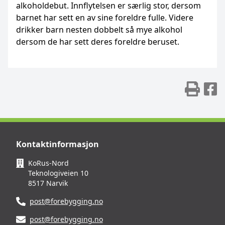
alkoholdebut. Innflytelsen er særlig stor, dersom
barnet har sett en av sine foreldre fulle. Videre
drikker barn nesten dobbelt så mye alkohol
dersom de har sett deres foreldre beruset.
Skr
D
Kontaktinformasjon
KoRus-Nord
Teknologiveien 10
8517 Narvik
post@forebygging.no
post@forebygging.no