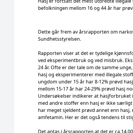
Hasj er fortsatt det mest utbredte illega
befolkningen mellom 16 og 44 år har prøvd
Dette går frem av årsrapporten om narkot
Sundhetsstyrelsen.
Rapporten viser at det er tydelige kjønnsf
ved eksperimentbruk og ved misbruk. Eks
24 år. Ofte er der tale om de samme unge,
hasj og eksperimenterer med illegale stof
ungdom under 15 år har 8-12% prøvd hasj
mellom 15-17 år har 24-29% prøvd hasj n
Undersøkelser indikerer at hasjforbruket 
med andre stoffer enn hasj er ikke særli
har meget sjeldent prøvd annet enn hasj,
amfetamin. Her er det også tendens til sti
Det antas i årsrapporten at det er ca.14.0