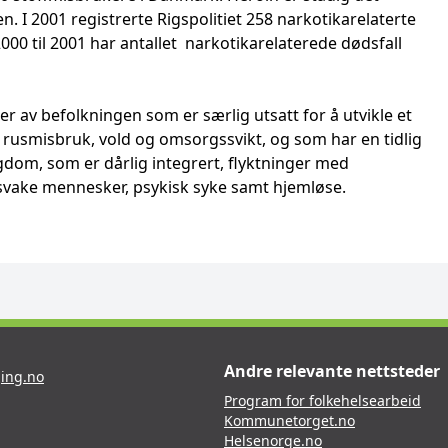
 I 2001 registrerte Rigspolitiet 258 narkotikarelaterte
a 2000 til 2001 har antallet narkotikarelaterede dødsfall
r av befolkningen som er særlig utsatt for å utvikle et
d rusmisbruk, vold og omsorgssvikt, og som har en tidlig
dom, som er dårlig integrert, flyktninger med
 svake mennesker, psykisk syke samt hjemløse.
Andre relevante nettsteder
ing.no
Program for folkehelsearbeid
Kommunetorget.no
Helsenorge.no