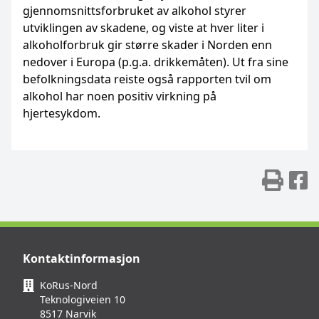
gjennomsnittsforbruket av alkohol styrer
utviklingen av skadene, og viste at hver liter i
alkoholforbruk gir større skader i Norden enn
nedover i Europa (p.g.a. drikkemåten). Ut fra sine
befolkningsdata reiste også rapporten tvil om
alkohol har noen positiv virkning på
hjertesykdom.
Skr
D
Kontaktinformasjon
KoRus-Nord
Teknologiveien 10
8517 Narvik