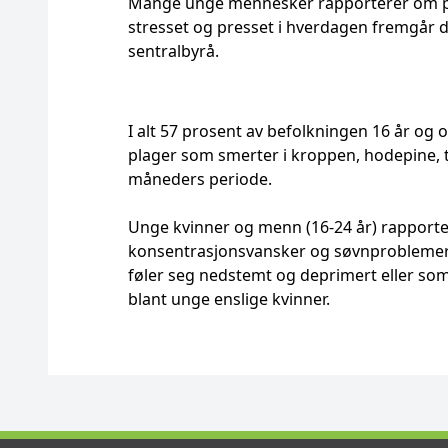
Mange unge mennesker rapporterer om pl
stresset og presset i hverdagen fremgår de
sentralbyrå.
I alt 57 prosent av befolkningen 16 år og o
plager som smerter i kroppen, hodepine, t
måneders periode.
Unge kvinner og menn (16-24 år) rapport
konsentrasjonsvansker og søvnproblemer.
føler seg nedstemt og deprimert eller som 
blant unge enslige kvinner.