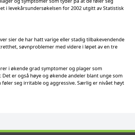
ager og symptomer som tyder på at de føler seg
t i levekårsundersøkelsen for 2002 utgitt av Statistisk
ver sier de har hatt varige eller stadig tilbakevendende
retthet, søvnproblemer med videre i løpet av en tre
erer i økende grad symptomer og plager som
 Det er også høye og økende andeler blant unge som
føler seg irritable og aggressive. Særlig er nivået høyt