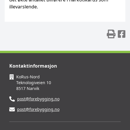
illevarslende.
Skr
D
Kontaktinformasjon
KoRus-Nord
Teknologiveien 10
8517 Narvik
post@forebygging.no
post@forebygging.no