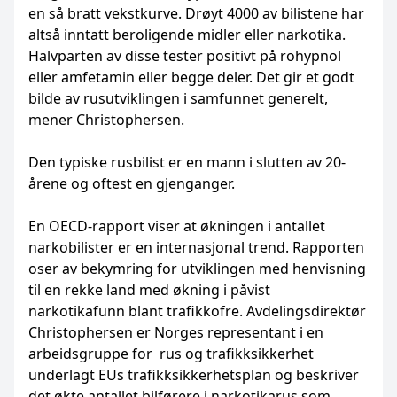
en så bratt vekstkurve. Drøyt 4000 av bilistene har
altså inntatt beroligende midler eller narkotika.
Halvparten av disse tester positivt på rohypnol
eller amfetamin eller begge deler. Det gir et godt
bilde av rusutviklingen i samfunnet generelt,
mener Christophersen.
Den typiske rusbilist er en mann i slutten av 20-
årene og oftest en gjenganger.
En OECD-rapport viser at økningen i antallet
narkobilister er en internasjonal trend. Rapporten
oser av bekymring for utviklingen med henvisning
til en rekke land med økning i påvist
narkotikafunn blant trafikkofre. Avdelingsdirektør
Christophersen er Norges representant i en
arbeidsgruppe for rus og trafikksikkerhet
underlagt EUs trafikksikkerhetsplan og beskriver
det økte antallet bilførere i narkotikarus som