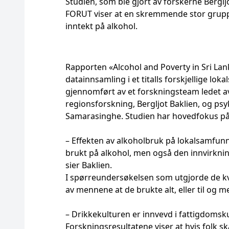
Studien, som ble gjort av forskerne Bergl
FORUT viser at en skremmende stor gruppe
inntekt på alkohol.
Rapporten «Alcohol and Poverty in Sri Lan
datainnsamling i et titalls forskjellige lo
gjennomført av et forskningsteam ledet av
regionsforskning, Bergljot Baklien, og psy
Samarasinghe. Studien har hovedfokus på e
– Effekten av alkoholbruk på lokalsamfun
brukt på alkohol, men også den innvirkni
sier Baklien.
I spørreundersøkelsen som utgjorde de kv
av mennene at de brukte alt, eller til og 
– Drikkekulturen er innvevd i fattigdoms
Forskningsresultatene viser at hvis folk ska