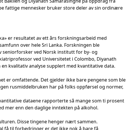
jot Baklien og Diyanath Samarasinghe på oppdrag fra
 fattige mennesker bruker store deler av sin ordinære
ka» er resultatet av ett års forskningsarbeid med
kalsamfunn over hele Sri Lanka. Forskningen ble
 seniorforsker ved Norsk institutt for by- og
kiatriprofessor ved Universitetet i Colombo, Diyanath
n kvalitativ analyse supplert med kvantitative data.
net er omfattende. Det gjelder ikke bare pengene som ble
ngen rusmiddelbruken har på folks oppførsel og normer,
antitative dataene rapporterte så mange som ti prosent
med mer enn den daglige inntekten på alkohol.
kulturen. Disse tingene henger nært sammen.
l få til forbedringer er det ikke nok å bare få