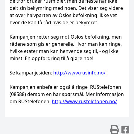
de tror bruker rusmidler, men de fleste har ikke
delt sin bekymring med noen. Det viser seg videre
at over halvparten av Oslos befolkning
ikke vet
hvor de kan få råd hvis de er bekymret.
Kampanjen retter seg mot Oslos befolkning, men
rådene som gis er generelle. Hvor man kan ringe,
hvilke etater man kan henvende seg til, - og ikke
minst: En oppfordring til å gjøre noe!
Se kampanjesiden:
http://www.rusinfo.no/
Kampanjen anbefaler også å ringe RUStelefonen
(08588) dersom en har spørsmål. Mer informasjon
om RUStelefonen:
http://www.rustelefonen.no/
Skr
D