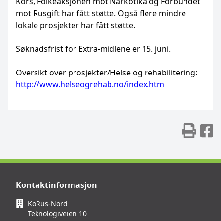
Kors, Folkeaksjonen mot Narkotika og Forbundet
mot Rusgift har fått støtte. Også flere mindre
lokale prosjekter har fått støtte.
Søknadsfrist for Extra-midlene er 15. juni.
Oversikt over prosjekter/Helse og rehabilitering:
http://www.helseogrehab.no/index.htm
Skr
D
Kontaktinformasjon
KoRus-Nord
Teknologiveien 10