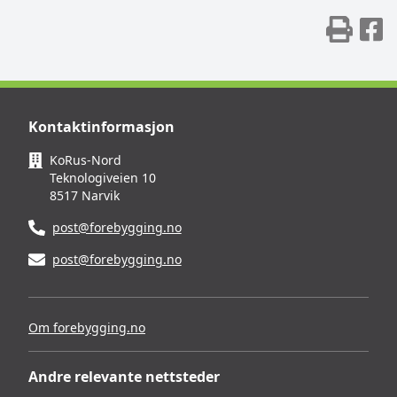
Skr
D
Kontaktinformasjon
KoRus-Nord
Teknologiveien 10
8517 Narvik
post@forebygging.no
post@forebygging.no
Om forebygging.no
Andre relevante nettsteder