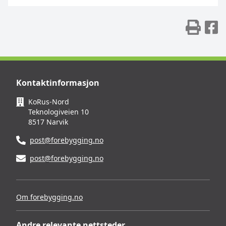
Skr
D
Kontaktinformasjon
KoRus-Nord
Teknologiveien 10
8517 Narvik
post@forebygging.no
post@forebygging.no
Om forebygging.no
Andre relevante nettsteder