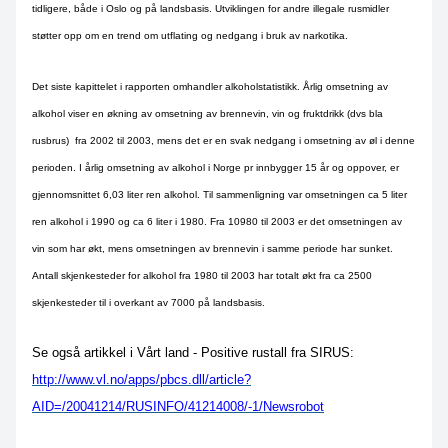
tidligere, både i Oslo og på landsbasis. Utviklingen for andre illegale rusmidler
støtter opp om en trend om utflating og nedgang i bruk av narkotika.
Det siste kapittelet i rapporten omhandler alkoholstatistikk. Årlig omsetning av
alkohol viser en økning av omsetning av brennevin, vin og fruktdrikk (dvs bla
rusbrus)
fra 2002 til 2003, mens det er en svak nedgang i omsetning av øl i denne
perioden. I årlig omsetning av alkohol i Norge pr innbygger 15 år og oppover, er
gjennomsnittet 6,03 liter ren alkohol. Til sammenligning var omsetningen ca 5 liter
ren alkohol i 1990 og ca 6 liter i 1980. Fra 10980 til 2003 er det omsetningen av
vin som har økt, mens omsetningen av brennevin i samme periode har sunket.
Antall skjenkesteder for alkohol fra 1980 til 2003 har totalt økt fra ca 2500
skjenkesteder til i overkant av 7000 på landsbasis.
Se også artikkel i Vårt land - Positive rustall fra SIRUS:
http://www.vl.no/apps/pbcs.dll/article?
AID=/20041214/RUSINFO/41214008/-1/Newsrobot