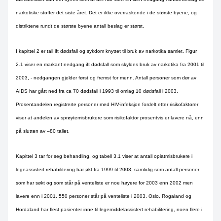
narkotiske stoffer det siste året. Det er ikke overraskende i de største byene, og
distriktene rundt de største byene antall beslag er størst.
I kapittel 2 er tall ift dødsfall og sykdom knyttet til bruk av narkotika samlet. Figur
2.1 viser en markant nedgang ift dødsfall som skyldes bruk av narkotika fra 2001 til
2003, - nedgangen gjelder først og fremst for menn. Antall personer som dør av
AIDS har gått ned fra ca 70 dødsfall i 1993 til omlag 10 dødsfall i 2003.
Prosentandelen registrerte personer med HIV-infeksjon fordelt etter risikofaktorer
viser at andelen av sprøytemisbrukere som risikofaktor prosentvis er lavere nå, enn
på slutten av –80 tallet.
Kapittel 3 tar for seg behandling, og tabell 3.1 viser at antall opiatmisbrukere i
legeassistert rehabilitering har økt fra 1999 til 2003, samtidig som antall personer
som har søkt og som står på venteliste er noe høyere for 2003 enn 2002 men
lavere enn i 2001. 550 personer står på venteliste i 2003. Oslo, Rogaland og
Hordaland har flest pasienter inne til legemiddelassistert rehabilitering, noen flere i