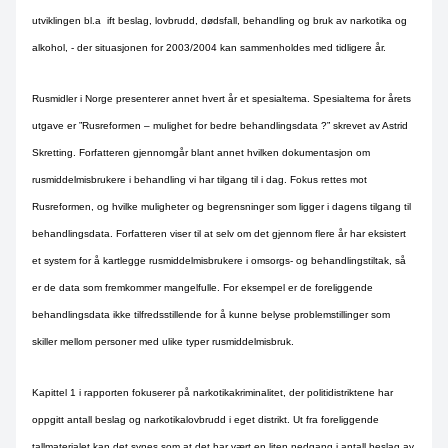
utviklingen bl.a
ift beslag, lovbrudd, dødsfall, behandling og bruk av narkotika og
alkohol, - der situasjonen for 2003/2004 kan sammenholdes med tidligere år.
Rusmidler i Norge presenterer annet hvert år et spesialtema. Spesialtema for årets
utgave er ”Rusreformen – mulighet for bedre behandlingsdata ?” skrevet av Astrid
Skretting. Forfatteren gjennomgår blant annet hvilken dokumentasjon om
rusmiddelmisbrukere i behandling vi har tilgang til i dag. Fokus rettes mot
Rusreformen, og hvilke muligheter og begrensninger som ligger i dagens tilgang til
behandlingsdata. Forfatteren viser til at selv om det gjennom flere år har eksistert
et system for å kartlegge rusmiddelmisbrukere i omsorgs- og behandlingstiltak, så
er de data som fremkommer mangelfulle. For eksempel er de foreliggende
behandlingsdata ikke tilfredsstillende for å kunne belyse problemstillinger som
skiller mellom personer med ulike typer rusmiddelmisbruk.
Kapittel 1 i rapporten fokuserer på narkotikakriminalitet, der politidistriktene har
oppgitt antall beslag og narkotikalovbrudd i eget distrikt. Ut fra foreliggende
tallmaterialet kan det synes som at det har vært en liten nedgang i antall beslag av