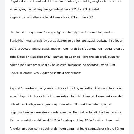
Rogaland enn i Hordaland. Til tross for en økning i antall kg solgt metadon er det
en nedgang i antall forgiftningsdødsfall fra 2002 til 2003. Antallet
forgiftningsdødsfall er imidlertid høyere for 2003 enn for 2001.
I kapittel 4 tar rapporten for seg salg av avhengighetsskapende legemidler.
Statistikken viser at salg av benzodiazepiner og benzodiazepinderivater i perioden
1975 til 2002 er relativt stabil, med en topp rundt 1987, deretter en nedgang og de
siste årene en slak oppgang. Finnmark og Sogn og Fjordane ligger på bunn for
fylkene med hensyn til salg av anxiolytika, hypnotika og sedativa, mens Aust-
Agder, Telemark, Vest-Agder og Østfold selger mest.
Kapittel 5 handler om ungdoms bruk av alkohol og narkotika. Årets resultater viser
en reduksjon i bruk av alkohol og narkotika i forhold til fjoråret. I store trekk ser det
ut til at den kraftige økningen i ungdoms alkoholforbruk har flatet ut, og at
ungdoms bruk av narkotika er nedadgående. Debutalder for alkohol har det siste
tiåret vært relativt stabil, med 14.5 år for øl og omkring 15 år for vin og brennevin.
Andelen ungdom som oppgir at de noen gang har brukt cannabis er mindre i år en