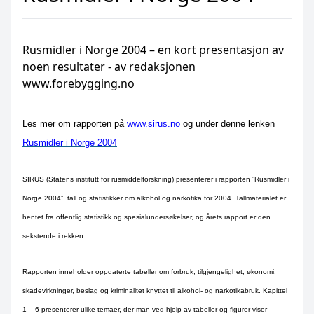
Rusmidler i Norge 2004 – en kort presentasjon av
noen resultater - av redaksjonen
www.forebygging.no
Les mer
om rapporten
på
www.sirus.no
og under denne lenken
Rusmidler i Norge 2004
SIRUS (Statens institutt for rusmiddelforskning) presenterer i rapporten ”Rusmidler i
Norge 2004”
tall og statistikker om alkohol og narkotika for 2004. Tallmaterialet er
hentet fra offentlig statistikk og spesialundersøkelser, og årets rapport er den
sekstende i rekken.
Rapporten inneholder oppdaterte tabeller om forbruk, tilgjengelighet, økonomi,
skadevirkninger, beslag og kriminalitet knyttet til alkohol- og narkotikabruk. Kapittel
1 – 6 presenterer ulike temaer, der man ved hjelp av tabeller og figurer viser