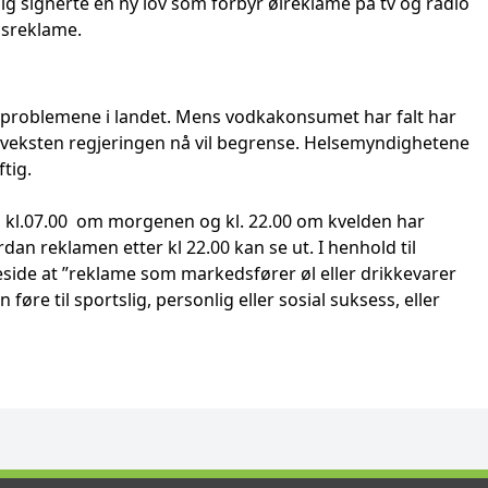
ig signerte en ny lov som forbyr ølreklame på tv og radio
ilsreklame.
olproblemene i landet. Mens vodkakonsumet har falt har
 veksten regjeringen nå vil begrense. Helsemyndighetene
tig.
lom kl.07.00 om morgenen og kl. 22.00 om kvelden har
an reklamen etter kl 22.00 kan se ut. I henhold til
side at ”reklame som markedsfører øl eller drikkevarer
n føre til sportslig, personlig eller sosial suksess, eller