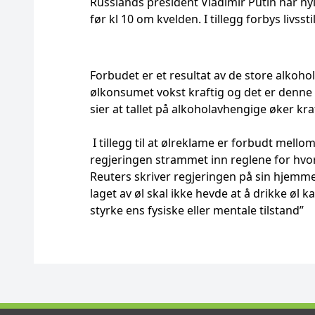
Russlands president Vladimir Putin har nyl
før kl 10 om kvelden. I tillegg forbys livsst
Forbudet er et resultat av de store alkoh
ølkonsumet vokst kraftig og det er denne
sier at tallet på alkoholavhengige øker kraf
I tillegg til at ølreklame er forbudt mel
regjeringen strammet inn reglene for hvord
Reuters skriver regjeringen på sin hjemme
laget av øl skal ikke hevde at å drikke øl ka
styrke ens fysiske eller mentale tilstand”