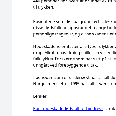
440 personer dør hvert år grunnet akutt ho
til ulykken.
Pasientene som dør på grunn av hodeskader
disse dødsfallene oppstår det mange hodes
personlige tragedier, og disse skadene er
Hodeskadene omfatter alle typer ulykker ved
drap. Alkoholpåvirkning spiller en vesentlig
fallulykker. Forskerne som har sett på ta
unngått ved forebyggende tiltak.
I perioden som er undersøkt har antall død
Norge, mens etter 1995 har tallet vært rund
Lenker:
Kan hodeskadedødsfall forhindres?
- arti