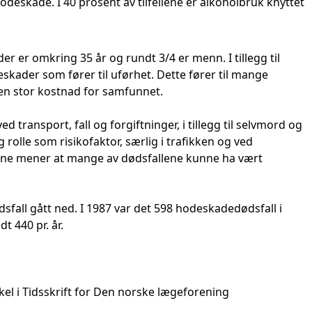
deskade. I 40 prosent av tilfellene er alkoholbruk knyttet
 er omkring 35 år og rundt 3/4 er menn. I tillegg til
kader som fører til uførhet. Dette fører til mange
 en stor kostnad for samfunnet.
 transport, fall og forgiftninger, i tillegg til selvmord og
 rolle som risikofaktor, særlig i trafikken og ved
llene mener at mange av dødsfallene kunne ha vært
sfall gått ned. I 1987 var det 598 hodeskadedødsfall i
t 440 pr. år.
kkel i Tidsskrift for Den norske lægeforening