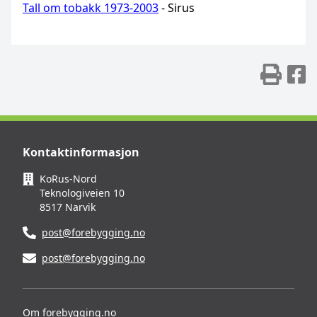
Tall om tobakk 1973-2003
- Sirus
Skr
D
Kontaktinformasjon
KoRus-Nord
Teknologiveien 10
8517 Narvik
post@forebygging.no
post@forebygging.no
Om forebygging.no