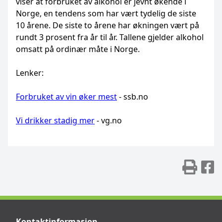
viser at forbruket av alkohol er jevnt økende i
Norge, en tendens som har vært tydelig de siste
10 årene. De siste to årene har økningen vært på
rundt 3 prosent fra år til år. Tallene gjelder alkohol
omsatt på ordinær måte i Norge.
Lenker:
Forbruket av vin øker mest
- ssb.no
Vi drikker stadig mer
- vg.no
Skr
D
Kontaktinformasjon