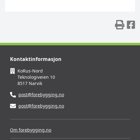
Skr
D
Kontaktinformasjon
KoRus-Nord
Teknologiveien 10
8517 Narvik
post@forebygging.no
post@forebygging.no
Om forebygging.no