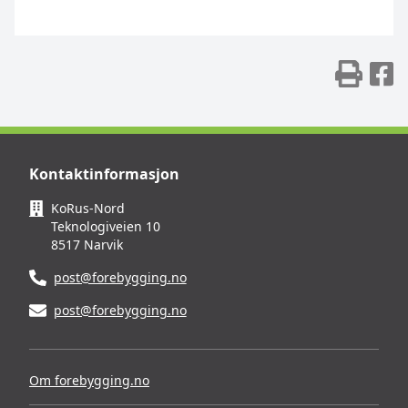
Skr
D
Kontaktinformasjon
KoRus-Nord
Teknologiveien 10
8517 Narvik
post@forebygging.no
post@forebygging.no
Om forebygging.no