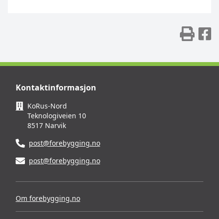
Skr
D
Kontaktinformasjon
KoRus-Nord
Teknologiveien 10
8517 Narvik
post@forebygging.no
post@forebygging.no
Om forebygging.no