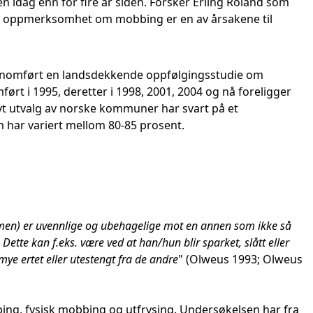
en idag enn for fire år siden. Forsker Erling Roland som
e oppmerksomhet om mobbing er en av årsakene til
jennomført en landsdekkende oppfølgingsstudie om
ført i 1995, deretter i 1998, 2001, 2004 og nå foreligger
tivt utvalg av norske kommuner har svart på et
har variert mellom 80-85 prosent.
ammen) er uvennlige og ubehagelige mot en annen som ikke så
 Dette kan f.eks. være ved at han/hun blir sparket, slått eller
ye ertet eller utestengt fra de andre
" (Olweus 1993; Olweus
g, fysisk mobbing og utfrysing. Undersøkelsen har fra