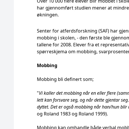
Over 10 000 flere elever blir mobbet i skol
har gjennomført studien mener at mindr
økningen.
Senter for atferdsforskning (SAF) har g
mobbing i skolen, - den første ble gjennom
tallene for 2008. Elever fra et representa
spørreskjema om mobbing, svarprosenten 
Mobbing
Mobbing bli definert som;
"
Vi kaller det mobbing når en eller flere (s
lett kan forsvare seg, og når dette gjentar seg.
dyttet. Det er også mobbing når han/hun blir m
og Roland 1983 og Roland 1999).
Mobbing kan omhandle både verbal mobbin