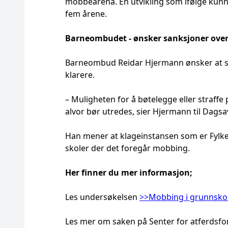
mobbearena. En utvikling som ifølge kunn
fem årene.
Barneombudet - ønsker sanksjoner over
Barneombud Reidar Hjermann ønsker at san
klarere.
– Muligheten for å bøtelegge eller straff
alvor bør utredes, sier Hjermann til Dagsa
Han mener at klageinstansen som er Fylkes
skoler der det foregår mobbing.
Her finner du mer informasjon;
Les undersøkelsen
>>Mobbing i grunnsko
Les mer om saken på Senter for atferdsfo