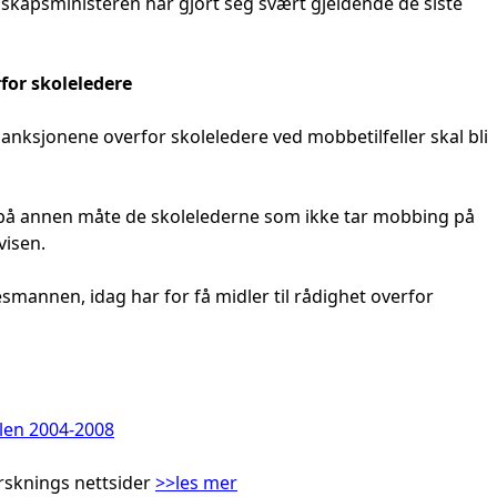
skapsministeren har gjort seg svært gjeldende de siste
for skoleledere
ksjonene overfor skoleledere ved mobbetilfeller skal bli
e på annen måte de skolelederne som ikke tar mobbing på
visen.
mannen, idag har for få midler til rådighet overfor
len 2004-2008
rsknings nettsider
>>les mer