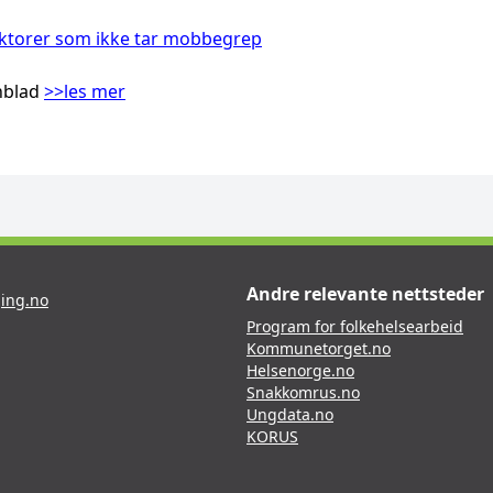
rektorer som ikke tar mobbegrep
nblad
>>les mer
Andre relevante nettsteder
ing.no
Program for folkehelsearbeid
Kommunetorget.no
Helsenorge.no
Snakkomrus.no
Ungdata.no
KORUS