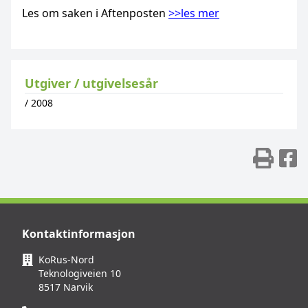
Les om saken i Aftenposten
>>les mer
Utgiver / utgivelsesår
/
2008
Skr
D
Kontaktinformasjon
KoRus-Nord
Teknologiveien 10
8517 Narvik