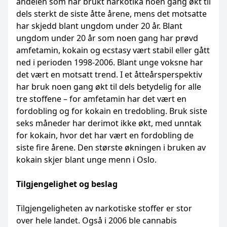
andelen som har brukt narkotika noen gang økt til
dels sterkt de siste åtte årene, mens det motsatte
har skjedd blant ungdom under 20 år. Blant
ungdom under 20 år som noen gang har prøvd
amfetamin, kokain og ecstasy vært stabil eller gått
ned i perioden 1998-2006. Blant unge voksne har
det vært en motsatt trend. I et åtteårsperspektiv
har bruk noen gang økt til dels betydelig for alle
tre stoffene – for amfetamin har det vært en
fordobling og for kokain en tredobling. Bruk siste
seks måneder har derimot ikke økt, med unntak
for kokain, hvor det har vært en fordobling de
siste fire årene. Den største økningen i bruken av
kokain skjer blant unge menn i Oslo.
Tilgjengelighet og beslag
Tilgjengeligheten av narkotiske stoffer er stor
over hele landet. Også i 2006 ble cannabis