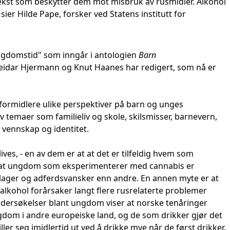
ekst som beskytter dem mot misbruk av rusmidler. Alkohol
ier Hilde Pape, forsker ved Statens institutt for
ngdomstid" som inngår i antologien
Barn
eidar Hjermann og Knut Haanes har redigert, som nå er
formidlere ulike perspektiver på barn og unges
 temaer som familieliv og skole, skilsmisser, barnevern,
, vennskap og identitet.
ves, - en av dem er at at det er tilfeldig hvem som
r at ungdom som eksperimenterer med cannabis er
plager og adferdsvansker enn andre. En annen myte er at
 alkohol forårsaker langt flere rusrelaterte problemer
ersøkelser blant ungdom viser at norske tenåringer
gdom i andre europeiske land, og de som drikker gjør det
ller seg imidlertid ut ved å drikke mye når de først drikker.