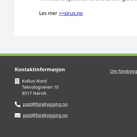
Les mer
>>sirus.no
Kontaktinformasjon
Om forebygg
KoRus-Nord
Teknologiveien 10
8517 Narvik
post@forebygging.no
post@forebygging.no