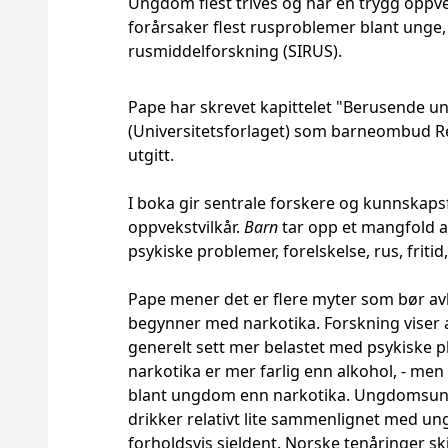
Ungdom flest trives og har en trygg oppv
forårsaker flest rusproblemer blant unge, s
rusmiddelforskning (SIRUS).
Pape har skrevet kapittelet "Berusende u
(Universitetsforlaget) som barneombud R
utgitt.
I boka gir sentrale forskere og kunnskaps
oppvekstvilkår.
Barn
tar opp et mangfold av
psykiske problemer, forelskelse, rus, fritid
Pape mener det er flere myter som bør avli
begynner med narkotika. Forskning vise
generelt sett mer belastet med psykiske 
narkotika er mer farlig enn alkohol, - men
blant ungdom enn narkotika. Ungdomsund
drikker relativt lite sammenlignet med un
forholdsvis sjeldent. Norske tenåringer ski