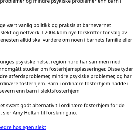
dsproblemer og mindre psykiske problemer enn barn i
orge vært vanlig politikk og praksis at barnevernet
slekt og nettverk. I 2004 kom nye forskrifter for valg av
nesten alltid skal vurdere om noen i barnets familie eller
.
 unges psykiske helse, region nord har sammen med
ennomgått studier om fosterhjemsplasseringer. Disse tyder
ndre atferdsproblemer, mindre psykiske problemer, og har
i ordinære fosterhjem. Barn i ordinære fosterhjem hadde i
lsevern enn barn i slektsfosterhjem
r et svært godt alternativ til ordinære fosterhjem for de
sier Amy Holtan til forskning.no.
bedre hos egen slekt