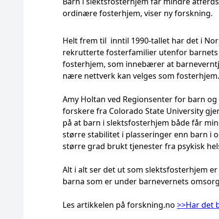
Barn i slektsfosterhjem får mindre atfer
ordinære fosterhjem, viser ny forskning.
Helt frem til inntil 1990-tallet har det i N
rekrutterte fosterfamilier utenfor barnets 
fosterhjem, som innebærer at barneverntje
nære nettverk kan velges som fosterhjem
Amy Holtan ved Regionsenter for barn og
forskere fra Colorado State University gj
på at barn i slektsfosterhjem både får mi
større stabilitet i plasseringer enn barn 
større grad brukt tjenester fra psykisk he
Alt i alt ser det ut som slektsfosterhjem e
barna som er under barnevernets omsorg, 
Les artikkelen på forskning.no
>>Har det 