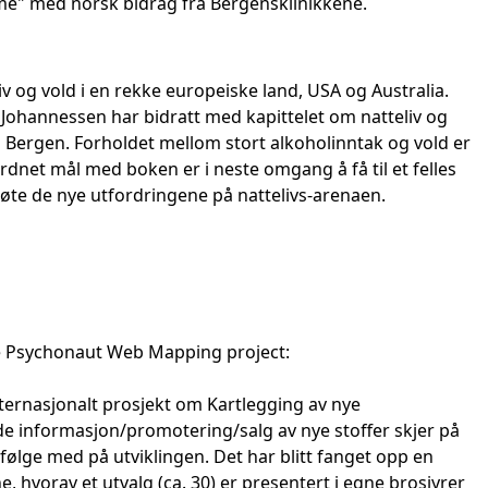
rime" med norsk bidrag fra Bergensklinikkene.
v og vold i en rekke europeiske land, USA og Australia.
 Johannessen har bidratt med kapittelet om natteliv og
å Bergen. Forholdet mellom stort alkoholinntak og vold er
rdnet mål med boken er i neste omgang å få til et felles
møte de nye utfordringene på nattelivs-arenaen.
e Psychonaut Web Mapping project:
nternasjonalt prosjekt om Kartlegging av nye
nde informasjon/promotering/salg av nye stoffer skjer på
følge med på utviklingen. Det har blitt fanget opp en
ne, hvorav et utvalg (ca. 30) er presentert i egne brosjyrer