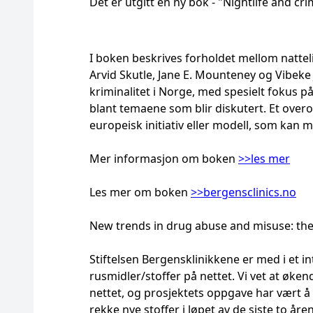
Det er utgitt en ny bok - "Nightlife and c
I boken beskrives forholdet mellom natteli
Arvid Skutle, Jane E. Mounteney og Vibeke
kriminalitet i Norge, med spesielt fokus p
blant temaene som blir diskutert. Et overo
europeisk initiativ eller modell, som kan 
Mer informasjon om boken
>>les mer
Les mer om boken
>>bergensclinics.no
New trends in drug abuse and misuse: th
Stiftelsen Bergensklinikkene er med i et i
rusmidler/stoffer på nettet. Vi vet at øke
nettet, og prosjektets oppgave har vært å 
rekke nye stoffer i løpet av de siste to åre