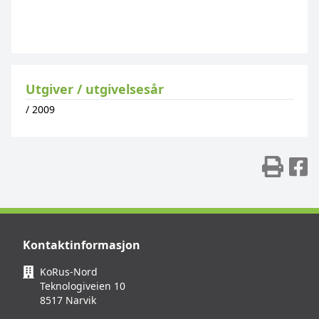
Utgiver / utgivelsesår
/
2009
Skr
D
Kontaktinformasjon
KoRus-Nord
Teknologiveien 10
8517 Narvik