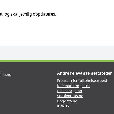
t, og skal jevnlig oppdateres.
Andre relevante nettsteder
ing.no
Program for folkehelsearbeid
Kommunetorget.no
Helsenorge.no
Snakkomrus.no
Ungdata.no
KORUS