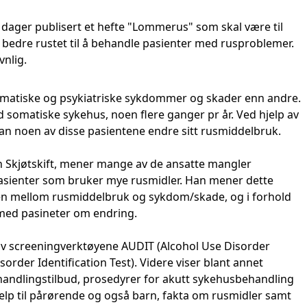
 dager publisert et hefte "Lommerus" som skal være til
tå bedre rustet til å behandle pasienter med rusproblemer.
vnlig.
omatiske og psykiatriske sykdommer og skader enn andre.
d somatiske sykehus, noen flere ganger pr år. Ved hjelp av
an noen av disse pasientene endre sitt rusmiddelbruk.
 Skjøtskift, mener mange av de ansatte mangler
asienter som bruker mye rusmidler. Han mener dette
 mellom rusmiddelbruk og sykdom/skade, og i forhold
 med pasineter om endring.
v screeningverktøyene AUDIT (Alcohol Use Disorder
order Identification Test). Videre viser blant annet
handlingstilbud, prosedyrer for akutt sykehusbehandling
elp til pårørende og også barn, fakta om rusmidler samt