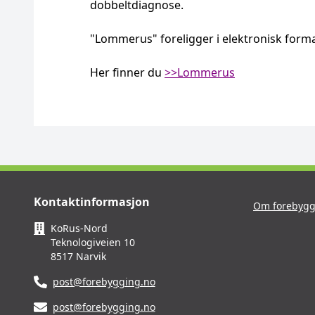
dobbeltdiagnose.
"Lommerus" foreligger i elektronisk forma
Her finner du
>>Lommerus
Kontaktinformasjon
Om forebygg
KoRus-Nord
Teknologiveien 10
8517 Narvik
post@forebygging.no
post@forebygging.no