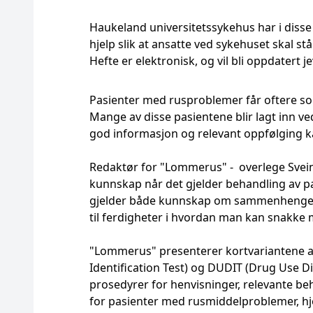
Haukeland universitetssykehus har i disse
hjelp slik at ansatte ved sykehuset skal s
Hefte er elektronisk, og vil bli oppdatert je
Pasienter med rusproblemer får oftere s
Mange av disse pasientene blir lagt inn ve
god informasjon og relevant oppfølging k
Redaktør for "Lommerus" - overlege Svein
kunnskap når det gjelder behandling av p
gjelder både kunnskap om sammenhengen
til ferdigheter i hvordan man kan snakke
"Lommerus" presenterer kortvariantene a
Identification Test) og DUDIT (Drug Use Dis
prosedyrer for henvisninger, relevante be
for pasienter med rusmiddelproblemer, hj