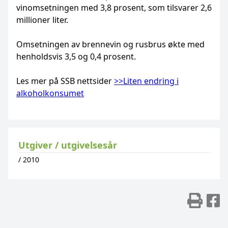
vinomsetningen med 3,8 prosent, som tilsvarer 2,6
millioner liter.
Omsetningen av brennevin og rusbrus økte med
henholdsvis 3,5 og 0,4 prosent.
Les mer på SSB nettsider
>>Liten endring i
alkoholkonsumet
Utgiver / utgivelsesår
/
2010
Skr
D