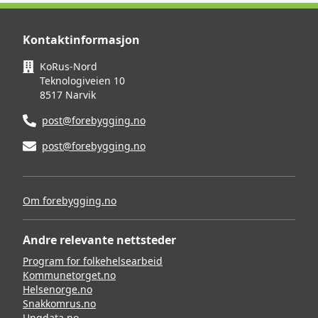
Kontaktinformasjon
KoRus-Nord
Teknologiveien 10
8517 Narvik
post@forebygging.no
post@forebygging.no
Om forebygging.no
Andre relevante nettsteder
Program for folkehelsearbeid
Kommunetorget.no
Helsenorge.no
Snakkomrus.no
Ungdata.no