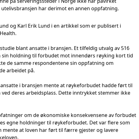
 inne på serveringssteder i Norge ikke har påvirket
e i utelivsbransjen har derimot en annen oppfatning.
nd og Karl Erik Lund i en artikkel som er publisert i
 Health.
tudie blant ansatte i bransjen. Et tilfeldig utvalg av 516
sin holdning til forbudet mot innendørs røyking kort tid
ttrykte de samme respondentene sin oppfatning om
de arbeidet på.
 ansatte i bransjen mente at røykeforbudet hadde ført til
 ved deres arbeidsplass. Dette inntrykket stemmer ikke
oppfatninger om de økonomiske konsekvensene av forbudet
es egne holdninger til røykeforbudet. Det var flere som
 mente at loven har ført til færre gjester og lavere
keloven.