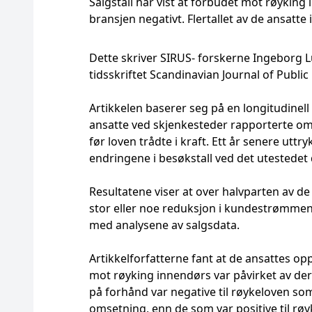
Salgstall har vist at forbudet mot røyking
bransjen negativt. Flertallet av de ansatt
Dette skriver SIRUS- forskerne Ingeborg Lu
tidsskriftet Scandinavian Journal of Public
Artikkelen baserer seg på en longitudinell s
ansatte ved skjenkesteder rapporterte om 
før loven trådte i kraft. Ett år senere u
endringene i besøkstall ved det utestedet 
Resultatene viser at over halvparten av de
stor eller noe reduksjon i kundestrømmen
med analysene av salgsdata.
Artikkelforfatterne fant at de ansattes 
mot røyking innendørs var påvirket av der
på forhånd var negative til røykeloven som
omsetning, enn de som var positive til røy