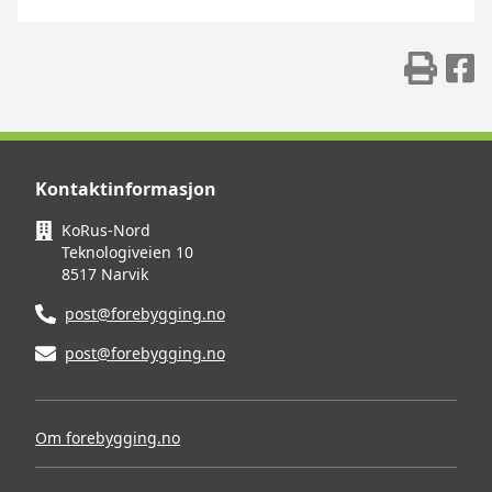
Skr
D
Kontaktinformasjon
KoRus-Nord
Teknologiveien 10
8517 Narvik
post@forebygging.no
post@forebygging.no
Om forebygging.no