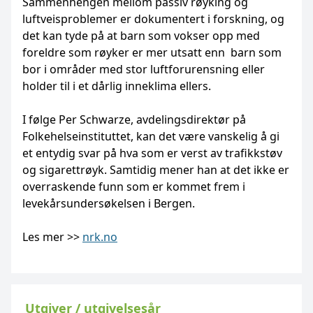
Sammenhengen mellom passiv røyking og
luftveisproblemer er dokumentert i forskning, og
det kan tyde på at barn som vokser opp med
foreldre som røyker er mer utsatt enn barn som
bor i områder med stor luftforurensning eller
holder til i et dårlig inneklima ellers.
I følge Per Schwarze, avdelingsdirektør på
Folkehelseinstituttet, kan det være vanskelig å gi
et entydig svar på hva som er verst av trafikkstøv
og sigarettrøyk. Samtidig mener han at det ikke er
overraskende funn som er kommet frem i
levekårsundersøkelsen i Bergen.
Les mer >>
nrk.no
Utgiver / utgivelsesår