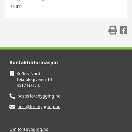
/
2012
Skr
D
Kontaktinformasjon
KoRus-Nord
Teknologiveien 10
8517 Narvik
post@forebygging.no
post@forebygging.no
Om forebygging.no