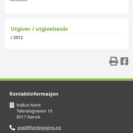
Utgiver / utgivelsesår
/
2012
Skr
D
Kontaktinformasjon
KoRus-Nord
Teknologiveien 10
8517 Narvik
post@forebygging.no