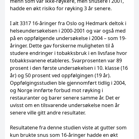
menn som var ikke-røykere, men snusere i 2001,
hadde en økt risiko for røyking 3 år senere.
I alt 3317 16-åringer fra Oslo og Hedmark deltok i
helseundersøkelsen i 2000-2001 og var også med
på en oppfølgende undersøkelse i 2004 – som 19-
åringer. Dette gav forskerne muligheten til å
studere endringer i tobakksbruk i en livsfase hvor
tobakksvanene etableres. Svarprosenten var 89
prosent i den første undersøkelsen i 10. klasse (16
år) og 50 prosent ved oppfølgingen (19 år).
Oppfølgingsstudien ble gjennomført tidlig i 2004,
og Norge innførte forbud mot røyking i
restauranter og barer senere samme år. Det er
uvisst om en tilsvarende undersøkelse noen år
senere ville gitt andre resultater.
Resultatene fra denne studien viste at gutter som
kun brukte snus som 16-åringer hadde en økt