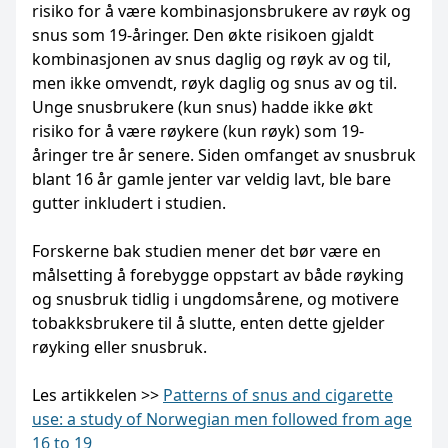
risiko for å være kombinasjonsbrukere av røyk og
snus som 19-åringer. Den økte risikoen gjaldt
kombinasjonen av snus daglig og røyk av og til,
men ikke omvendt, røyk daglig og snus av og til.
Unge snusbrukere (kun snus) hadde ikke økt
risiko for å være røykere (kun røyk) som 19-
åringer tre år senere. Siden omfanget av snusbruk
blant 16 år gamle jenter var veldig lavt, ble bare
gutter inkludert i studien.
Forskerne bak studien mener det bør være en
målsetting å forebygge oppstart av både røyking
og snusbruk tidlig i ungdomsårene, og motivere
tobakksbrukere til å slutte, enten dette gjelder
røyking eller snusbruk.
Les artikkelen >>
Patterns of snus and cigarette
use: a study of Norwegian men followed from age
16 to 19