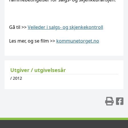
Gå til >>
Ve
ileder i salgs- og skjenkekontroll
Les mer, og se film >>
kommunetorget.no
Utgiver / utgivelsesår
/
2012
Skr
D