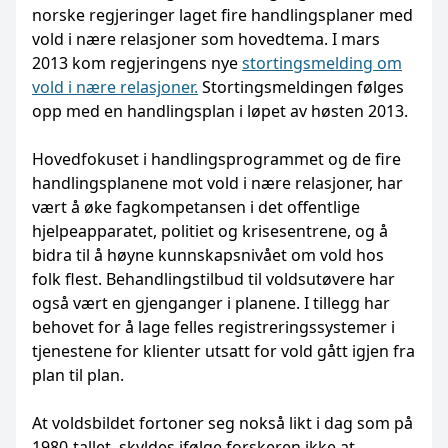
norske regjeringer laget fire handlingsplaner med
vold i nære relasjoner som hovedtema. I mars
2013 kom regjeringens nye
stortingsmelding om
vold i nære relasjoner.
Stortingsmeldingen følges
opp med en handlingsplan i løpet av høsten 2013.
Hovedfokuset i handlingsprogrammet og de fire
handlingsplanene mot vold i nære relasjoner, har
vært å øke fagkompetansen i det offentlige
hjelpeapparatet, politiet og krisesentrene, og å
bidra til å høyne kunnskapsnivået om vold hos
folk flest. Behandlingstilbud til voldsutøvere har
også vært en gjenganger i planene. I tillegg har
behovet for å lage felles registreringssystemer i
tjenestene for klienter utsatt for vold gått igjen fra
plan til plan.
At voldsbildet fortoner seg nokså likt i dag som på
1980-tallet, skyldes ifølge forskeren ikke at