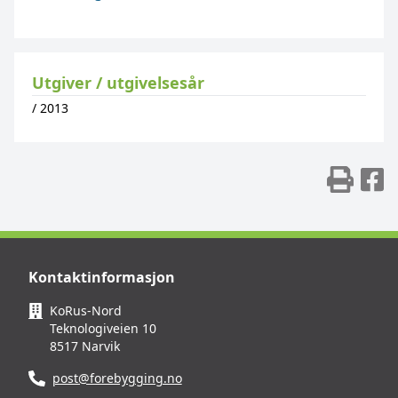
Utgiver / utgivelsesår
/
2013
Skr
D
Kontaktinformasjon
KoRus-Nord
Teknologiveien 10
8517 Narvik
post@forebygging.no