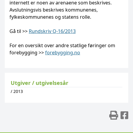
internett er noen av arenaene som beskrives.
Avslutningsvis beskrives kommunenes,
fylkeskommunenes og statens rolle.
Gå til >>
Rundskriv Q-16/2013
For en oversikt over andre statlige føringer om
forebygging >>
forebygging.no
Utgiver / utgivelsesår
/
2013
Skr
D