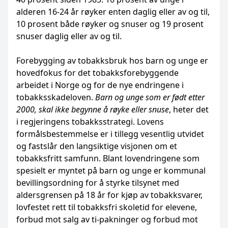
alderen 16-24 år røyker enten daglig eller av og til,
10 prosent både røyker og snuser og 19 prosent
snuser daglig eller av og til.
Forebygging av tobakksbruk hos barn og unge er
hovedfokus for det tobakksforebyggende
arbeidet i Norge og for de nye endringene i
tobakksskadeloven.
Barn og unge som er født etter
2000, skal ikke begynne å røyke eller snuse
, heter det
i regjeringens tobakksstrategi. Lovens
formålsbestemmelse er i tillegg vesentlig utvidet
og fastslår den langsiktige visjonen om et
tobakksfritt samfunn. Blant lovendringene som
spesielt er myntet på barn og unge er kommunal
bevillingsordning for å styrke tilsynet med
aldersgrensen på 18 år for kjøp av tobakksvarer,
lovfestet rett til tobakksfri skoletid for elevene,
forbud mot salg av ti-pakninger og forbud mot