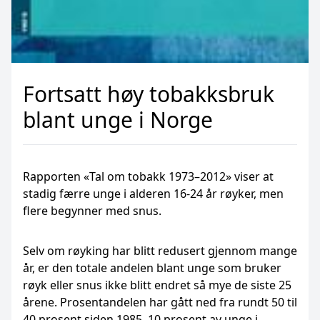
Fortsatt høy tobakksbruk
blant unge i Norge
Rapporten «Tal om tobakk 1973–2012» viser at
stadig færre unge i alderen 16-24 år røyker, men
flere begynner med snus.
Selv om røyking har blitt redusert gjennom mange
år, er den totale andelen blant unge som bruker
røyk eller snus ikke blitt endret så mye de siste 25
årene. Prosentandelen har gått ned fra rundt 50 til
40 prosent siden 1985. 10 prosent av unge i