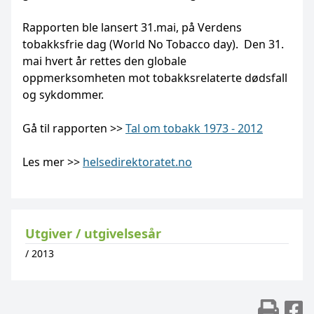
Rapporten ble lansert 31.mai, på Verdens
tobakksfrie dag (World No Tobacco day). Den 31.
mai hvert år rettes den globale
oppmerksomheten mot tobakksrelaterte dødsfall
og sykdommer.
Gå til rapporten >>
Tal om tobakk 1973 - 2012
Les mer >>
helsedirektoratet.no
Utgiver / utgivelsesår
/
2013
Skr
D