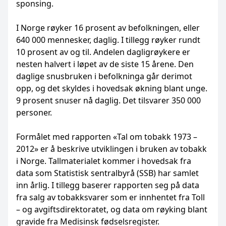
sponsing.
I Norge røyker 16 prosent av befolkningen, eller
640 000 mennesker, daglig. I tillegg røyker rundt
10 prosent av og til. Andelen dagligrøykere er
nesten halvert i løpet av de siste 15 årene. Den
daglige snusbruken i befolkninga går derimot
opp, og det skyldes i hovedsak økning blant unge.
9 prosent snuser nå daglig. Det tilsvarer 350 000
personer.
Formålet med rapporten «Tal om tobakk 1973 –
2012» er å beskrive utviklingen i bruken av tobakk
i Norge. Tallmaterialet kommer i hovedsak fra
data som Statistisk sentralbyrå (SSB) har samlet
inn årlig. I tillegg baserer rapporten seg på data
fra salg av tobakksvarer som er innhentet fra Toll
– og avgiftsdirektoratet, og data om røyking blant
gravide fra Medisinsk fødselsregister.