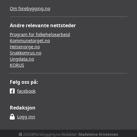
Om forebygging.no
Andre relevante nettsteder
Program for folkehelsearbeid
Kommunetorget.no
Helsenorge.no
Snakkomrus.no
Ungdata.no
KORUS
Følg oss på:
facebook
Redaksjon
Logg inn
2026@forebygging.no Redaktør:
Madeleine Kristensen