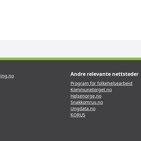
Andre relevante nettsteder
ing.no
Program for folkehelsearbeid
Kommunetorget.no
Helsenorge.no
Snakkomrus.no
Ungdata.no
KORUS