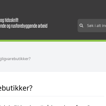
agligvarebutikker?
ebutikker?