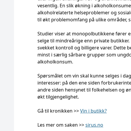
vesentlig. En slik økning i alkoholkonsum
alkoholrelaterte helseproblemer og sosiale
til økt problemomfang på ulike områder, s
Studier viser at monopolbutikkene fører en
selge til mindreårige enn private butikker. 
svekket kontroll og billigere varer. Dette 
minst i særlig sårbare grupper som ungdo
alkoholkonsum.
Spørsmålet om vin skal kunne selges i da
interesser: på den ene siden forbrukerinte
andre siden hensynet til folkehelsen og 
økt tilgjengelighet.
Gå til kronikken >>
Vin i butikk?
Les mer om saken >>
sirus.no