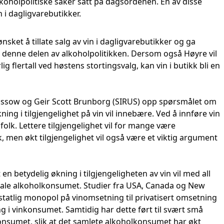
koholpolitiske saker satt på dagsordenen. En av disse
 i dagligvarebutikker.
sket å tillate salg av vin i dagligvarebutikker og ga
e i denne delen av alkoholpolitikken. Dersom også Høyre vil
rlig flertall ved høstens stortingsvalg, kan vin i butikk bli en
Rossow og Geir Scott Brunborg (SIRUS) opp spørsmålet om
ing i tilgjengelighet på vin vil innebære. Ved å innføre vin
or folk. Lettere tilgjengelighet vil for mange være
, men økt tilgjengelighet vil også være et viktig argument
en betydelig økning i tilgjengeligheten av vin vil med all
tale alkoholkonsumet. Studier fra USA, Canada og New
 statlig monopol på vinomsetning til privatisert omsetning
ing i vinkonsumet. Samtidig har dette ført til svært små
konsumet, slik at det samlete alkoholkonsumet har økt