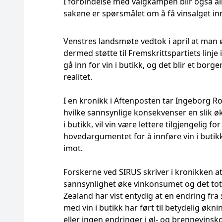
I forbindelse med valgkampen blir også al
sakene er spørsmålet om å få vinsalget inn
Venstres landsmøte vedtok i april at man øn
dermed støtte til Fremskrittspartiets linj
gå inn for vin i butikk, og det blir et borge
realitet.
I en kronikk i Aftenposten tar Ingeborg 
hvilke sannsynlige konsekvenser en slik økn
i butikk, vil vin være lettere tilgjengelig f
hovedargumentet for å innføre vin i butikk
imot.
Forskerne ved SIRUS skriver i kronikken at 
sannsynlighet øke vinkonsumet og det to
Zealand har vist entydig at en endring fra
med vin i butikk har ført til betydelig økn
eller ingen endringer i øl- og brennevins