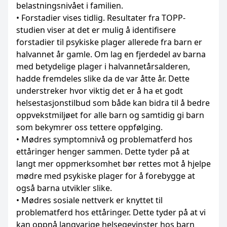
belastningsnivået i familien.
• Forstadier vises tidlig. Resultater fra TOPP-
studien viser at det er mulig å identifisere
forstadier til psykiske plager allerede fra barn er
halvannet år gamle. Om lag en fjerdedel av barna
med betydelige plager i halvannetårsalderen,
hadde fremdeles slike da de var åtte år. Dette
understreker hvor viktig det er å ha et godt
helsestasjonstilbud som både kan bidra til å bedre
oppvekstmiljøet for alle barn og samtidig gi barn
som bekymrer oss tettere oppfølging.
• Mødres symptomnivå og problematferd hos
ettåringer henger sammen. Dette tyder på at
langt mer oppmerksomhet bør rettes mot å hjelpe
mødre med psykiske plager for å forebygge at
også barna utvikler slike.
• Mødres sosiale nettverk er knyttet til
problematferd hos ettåringer. Dette tyder på at vi
kan oppnå langvarige helsegevinster hos barn