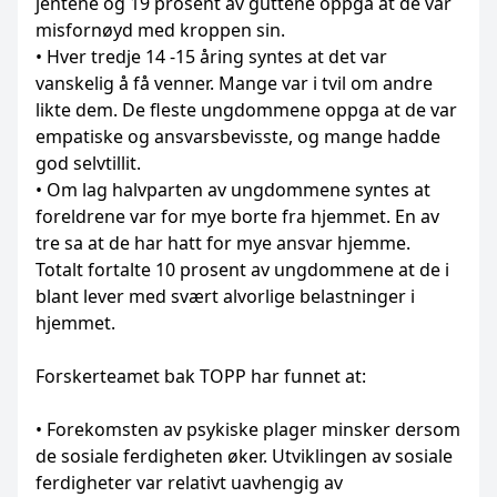
jentene og 19 prosent av guttene oppga at de var
misfornøyd med kroppen sin.
• Hver tredje 14 -15 åring syntes at det var
vanskelig å få venner. Mange var i tvil om andre
likte dem. De fleste ungdommene oppga at de var
empatiske og ansvarsbevisste, og mange hadde
god selvtillit.
• Om lag halvparten av ungdommene syntes at
foreldrene var for mye borte fra hjemmet. En av
tre sa at de har hatt for mye ansvar hjemme.
Totalt fortalte 10 prosent av ungdommene at de i
blant lever med svært alvorlige belastninger i
hjemmet.
Forskerteamet bak TOPP har funnet at:
• Forekomsten av psykiske plager minsker dersom
de sosiale ferdigheten øker. Utviklingen av sosiale
ferdigheter var relativt uavhengig av