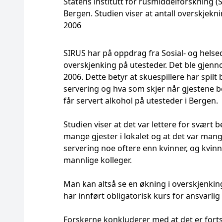
Statens institutt for rusmiddelforskning (
Bergen. Studien viser at antall overskjeknin
2006
SIRUS har på oppdrag fra Sosial- og helse
overskjenking på utesteder. Det ble gjenn
2006. Dette betyr at skuespillere har spilt
servering og hva som skjer når gjestene be
får servert alkohol på utesteder i Bergen.
Studien viser at det var lettere for svært
mange gjester i lokalet og at det var mang
servering noe oftere enn kvinner, og kvin
mannlige kolleger.
Man kan altså se en økning i overskjenkin
har innført obligatorisk kurs for ansvarl
Forskerne konkluderer med at det er forts