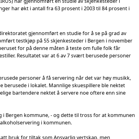
SIRUS) har gjennomført en studie av skjenkesteder i
ger har økt i antall fra 63 prosent i 2003 til 84 prosent i
direktoratet gjennomført en studie for å se på grad av
omført testkjøp på 55 skjenkesteder i Bergen i november
 beruset for på denne måten å teste om fulle folk får
stiller. Resultatet var at 6 av 7 svært berusede personer
 berusede personer å få servering når det var høy musikk,
e berusede i lokalet. Mannlige skuespillere ble nektet
nelige bartendere nektet å servere noe oftere enn sine
g i Bergen kommune, - og dette til tross for at kommunen
ig alkoholservering i kommunen.
att bruk for tiltak som Ansvarlig vertskap, men