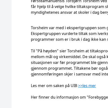
Førsteamanuensis Torbjørn Torsheim ved U
får hjelp til å velge hvilke tiltaksprogram
myndighetenes ansvar at skoler i dag benyt
Torsheim var med i ekspertgruppen som ga
Ekspertgruppen vurderte tiltak som iverks
programmer som er i bruk i dag ikke kan 
Til "På høyden" sier Torsheim at tiltaks
mellom mål og virkemiddel. De skal også 
situasjonen var før programmet ble gjenno
gjennom programmet. Tiltakene bør også l
gjennomføringen skjer i samsvar med int
Les mer om saken på UIB
>>les mer
Her finner du informasjon om "Forebygge