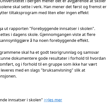
niversitetet i Bergen mener det er avgjørende at skoler
 skolene skal sette i verk. Han mener det først og fremst er
ter tiltaksprogram med liten eller ingen effekt
 ut rapporten "Forebyggende innsatser i skolen".
ettes i dagens skole. Gjennomgangen viste at flere
sannsynliggjøre å ha noen forebyggende effekt.
programmene skal ha et godt teorigrunnlag og samsvar
kunne dokumentere gode resultater i forhold til hvordan
mført, og i forhold til en gruppe som ikke har vært
everes med en slags "bruksanvisning" slik at
ensjonen.
nde innsatser i skolen"
>>les mer