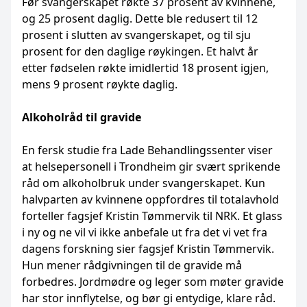
Før svangerskapet røkte 37 prosent av kvinnene,
og 25 prosent daglig. Dette ble redusert til 12
prosent i slutten av svangerskapet, og til sju
prosent for den daglige røykingen. Et halvt år
etter fødselen røkte imidlertid 18 prosent igjen,
mens 9 prosent røykte daglig.
Alkoholråd til gravide
En fersk studie fra Lade Behandlingssenter viser
at helsepersonell i Trondheim gir svært sprikende
råd om alkoholbruk under svangerskapet. Kun
halvparten av kvinnene oppfordres til totalavhold
forteller fagsjef Kristin Tømmervik til NRK. Et glass
i ny og ne vil vi ikke anbefale ut fra det vi vet fra
dagens forskning sier fagsjef Kristin Tømmervik.
Hun mener rådgivningen til de gravide må
forbedres. Jordmødre og leger som møter gravide
har stor innflytelse, og bør gi entydige, klare råd.