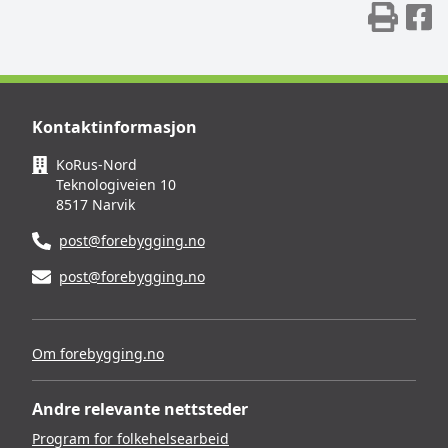
Skr
D
Kontaktinformasjon
KoRus-Nord
Teknologiveien 10
8517 Narvik
post@forebygging.no
post@forebygging.no
Om forebygging.no
Andre relevante nettsteder
Program for folkehelsearbeid