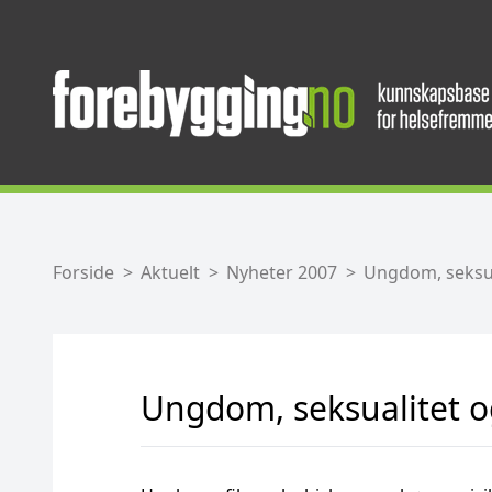
Forside
Aktuelt
Nyheter 2007
Ungdom, seksua
Ungdom, seksualitet o