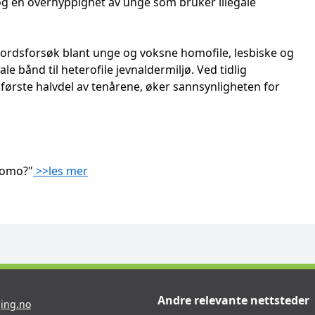
g en overhyppighet av unge som bruker illegale
mordsforsøk blant unge og voksne homofile, lesbiske og
e bånd til heterofile jevnaldermiljø. Ved tidlig
i første halvdel av tenårene, øker sannsynligheten for
Homo?"
>>les mer
Andre relevante nettsteder
ing.no