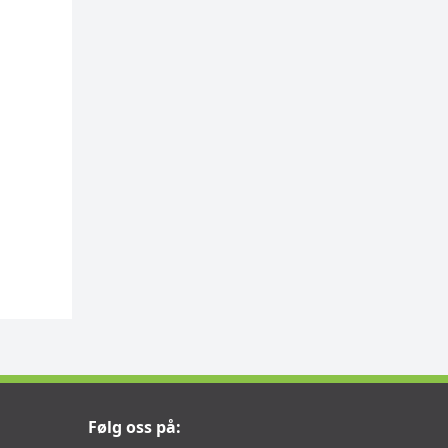
Følg oss på: