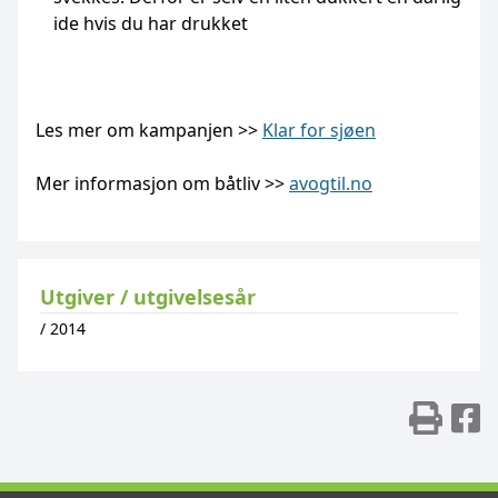
ide hvis du har drukket
Les mer om kampanjen >>
Klar for sjøen
Mer informasjon om båtliv >>
avogtil.no
Utgiver / utgivelsesår
/
2014
Skr
D