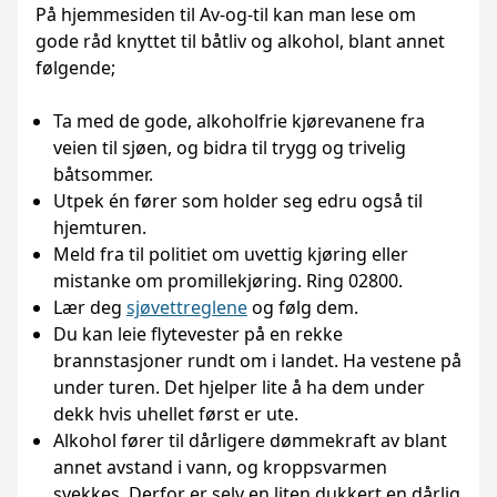
På hjemmesiden til Av-og-til kan man lese om
gode råd knyttet til båtliv og alkohol, blant annet
følgende;
Ta med de gode, alkoholfrie kjørevanene fra
veien til sjøen, og bidra til trygg og trivelig
båtsommer.
Utpek én fører som holder seg edru også til
hjemturen.
Meld fra til politiet om uvettig kjøring eller
mistanke om promillekjøring. Ring 02800.
Lær deg
sjøvettreglene
og følg dem.
Du kan leie flytevester på en rekke
brannstasjoner rundt om i landet. Ha vestene på
under turen. Det hjelper lite å ha dem under
dekk hvis uhellet først er ute.
Alkohol fører til dårligere dømmekraft av blant
annet avstand i vann, og kroppsvarmen
svekkes. Derfor er selv en liten dukkert en dårlig